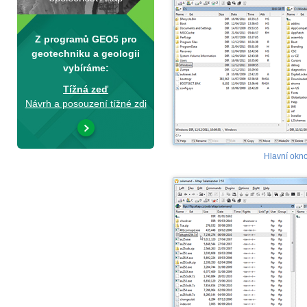
Z programů GEO5 pro
geotechniku a geologii
vybíráme:
Tížná zeď
Návrh a posouzení tížné zdi
Hlavní okn