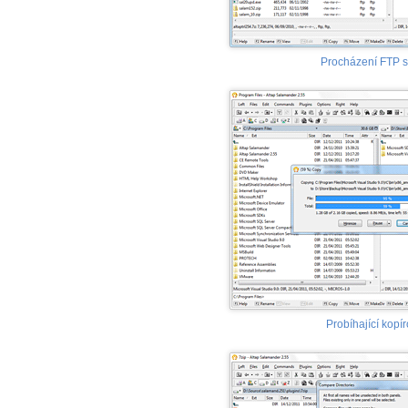
Procházení FTP s
Probíhající kopí