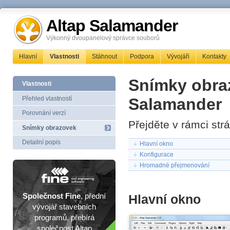
Altap Salamander
Výkonný dvoupanelový správce souborů
Hlavní
Vlastnosti
Stáhnout
Podpora
Vývojáři
Kontakty
Snímky obra
Vlastnosti
Přehled vlastností
Salamander
Porovnání verzí
Přejděte v rámci strá
Snímky obrazovek
Detailní popis
Hlavní okno
Konfigurace
Hromadné přejmenování
Společnost Fine
, přední
Hlavní okno
vývojář stavebních
programů, přebírá
společnost Altap